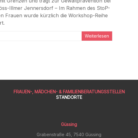
it Grenzen und trägt zur Gewaltprävention bei
öss-Illmer Jennersdorf – Im Rahmen des StoP-
ren Frauen wurde kürzlich die Workshop-Reihe
t.
Weiterlesen
FRAUEN-, MÄDCHEN- & FAMILIENBERATUNGSSTELLEN
STANDORTE
Güssing
Grabenstraße 45, 7540 Güssing