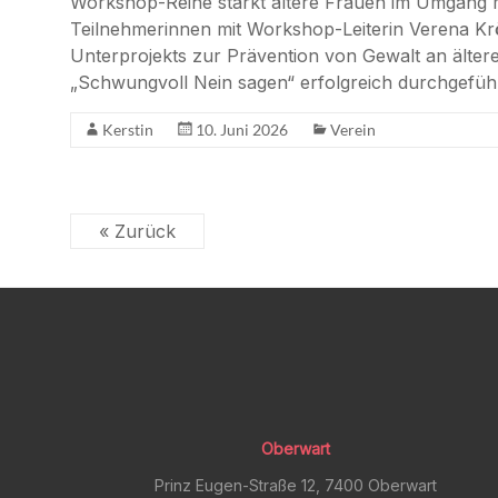
Workshop-Reihe stärkt ältere Frauen im Umgang m
Teilnehmerinnen mit Workshop-Leiterin Verena Kr
Unterprojekts zur Prävention von Gewalt an älte
„Schwungvoll Nein sagen“ erfolgreich durchgeführ
Kerstin
10. Juni 2026
Verein
« Zurück
Oberwart
Prinz Eugen-Straße 12, 7400 Oberwart