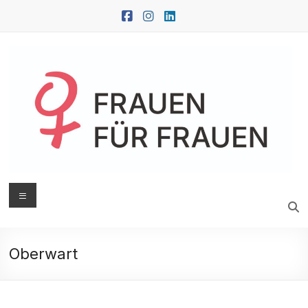
Zum
Inhalt
springen
FRAUEN
Menü
FÜR
FRAUEN
Oberwart
Oberwart
|
Güssing