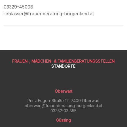
03329-45008
i.ablasser@frauenberatung-burgenland.at
FRAUEN-, MÄDCHEN- & FAMILIENBERATUNGSSTELLEN
STANDORTE
Oberwart
Prinz Eugen-Straße 12, 7400 Oberwart
oberwart@frauenberatung-burgenland.at
03352-33 855
Güssing