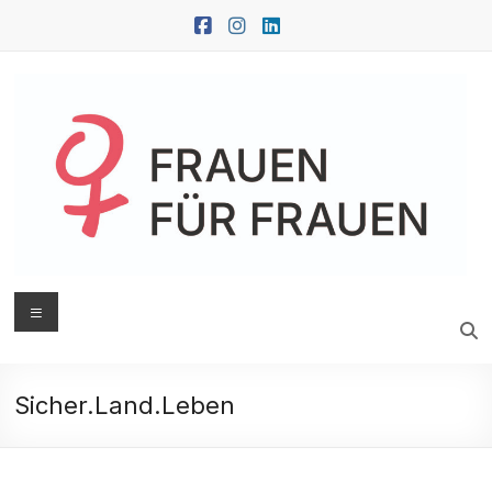
Zum
Inhalt
springen
FRAUEN
Menü
FÜR
FRAUEN
Sicher.Land.Leben
Oberwart
|
Güssing