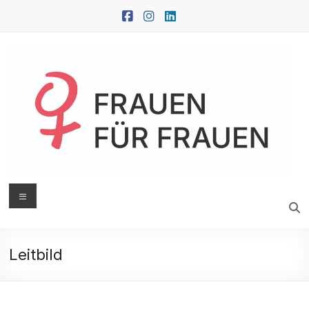
Zum
Inhalt
springen
FRAUEN
Menü
FÜR
FRAUEN
Leitbild
Oberwart
|
Güssing