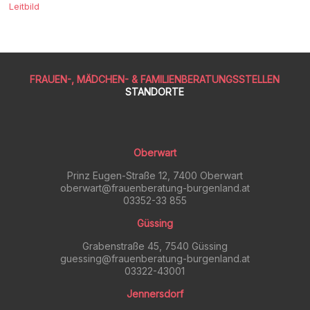
Leitbild
|
Jennersdorf
FRAUEN-, MÄDCHEN- & FAMILIENBERATUNGSSTELLEN
STANDORTE
Oberwart
Prinz Eugen-Straße 12, 7400 Oberwart
oberwart@frauenberatung-burgenland.at
03352-33 855
Güssing
Grabenstraße 45, 7540 Güssing
guessing@frauenberatung-burgenland.at
03322-43001
Jennersdorf