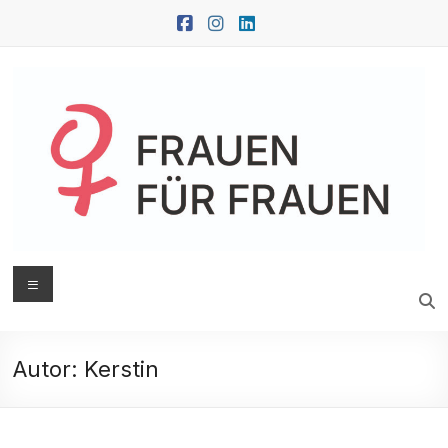
Zum
Inhalt
springen
FRAUEN
Menü
FÜR
FRAUEN
Autor:
Kerstin
Oberwart
|
Güssing