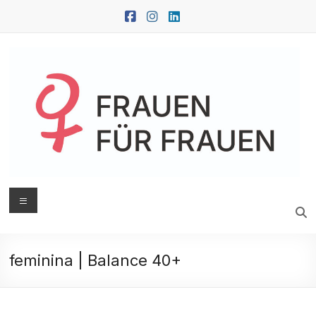
Zum
Inhalt
springen
FRAUEN
Menü
FÜR
FRAUEN
feminina | Balance 40+
Oberwart
|
Güssing