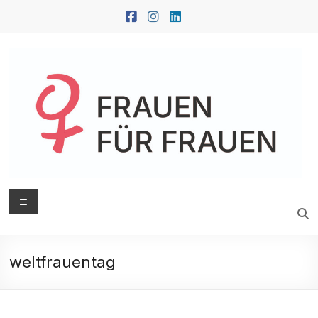
Zum
Inhalt
springen
FRAUEN
Menü
FÜR
FRAUEN
weltfrauentag
Oberwart
|
Güssing