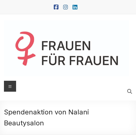
Zum
Inhalt
springen
FRAUEN
Menü
FÜR
FRAUEN
Spendenaktion von Nalani
Oberwart
Beautysalon
|
Güssing