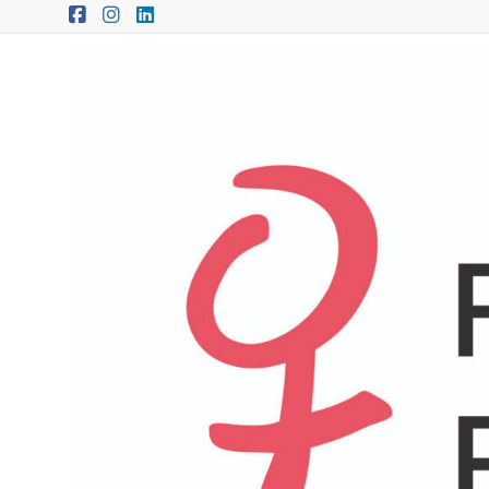
Zum
Inhalt
springen
FRAUEN
FÜR
FRAUEN
Oberwart
|
Güssing
|
Jennersdorf