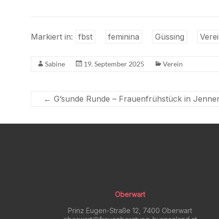
Markiert in:
fbst
feminina
Güssing
Vere
Sabine
19. September 2025
Verein
←
G’sunde Runde – Frauenfrühstück in Jenne
Oberwart
Prinz Eugen-Straße 12, 7400 Oberwart