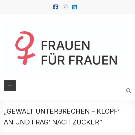
Zum
Inhalt
springen
FRAUEN
Menü
FÜR
FRAUEN
„GEWALT UNTERBRECHEN – KLOPF‘
Oberwart
AN UND FRAG‘ NACH ZUCKER“
|
Güssing