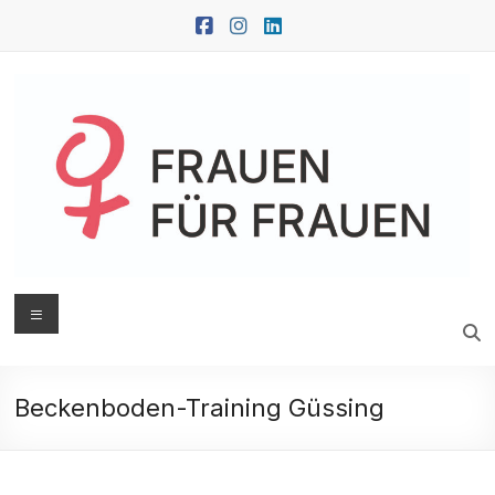
Zum
Inhalt
springen
FRAUEN
Menü
FÜR
FRAUEN
Beckenboden-Training Güssing
Oberwart
|
Güssing