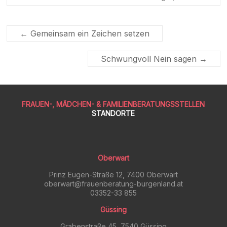
←
Gemeinsam ein Zeichen setzen
Schwungvoll Nein sagen
→
FRAUEN-, MÄDCHEN- & FAMILIENBERATUNGSSTELLEN
STANDORTE
Oberwart
Prinz Eugen-Straße 12, 7400 Oberwart
oberwart@frauenberatung-burgenland.at
03352-33 855
Güssing
Grabenstraße 45, 7540 Güssing