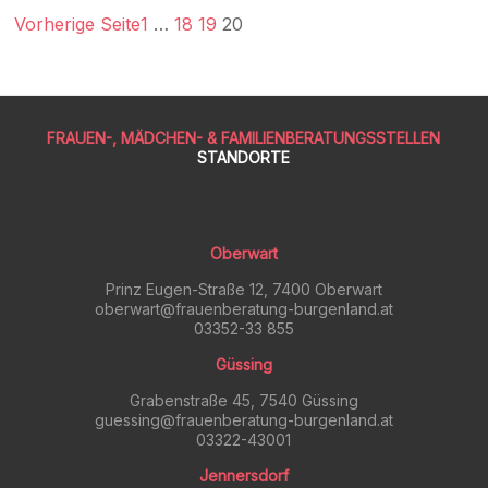
Vorherige Seite
1
…
18
19
20
FRAUEN-, MÄDCHEN- & FAMILIENBERATUNGSSTELLEN
STANDORTE
Oberwart
Prinz Eugen-Straße 12, 7400 Oberwart
oberwart@frauenberatung-burgenland.at
03352-33 855
Güssing
Grabenstraße 45, 7540 Güssing
guessing@frauenberatung-burgenland.at
03322-43001
Jennersdorf