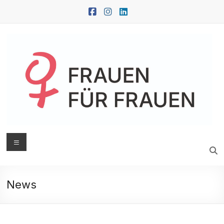
Zum
Inhalt
springen
FRAUEN
Menü
FÜR
FRAUEN
News
Oberwart
|
Güssing