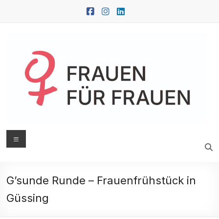
Zum
Inhalt
springen
FRAUEN
Menü
FÜR
FRAUEN
G’sunde Runde – Frauenfrühstück in
Oberwart
Güssing
|
Güssing