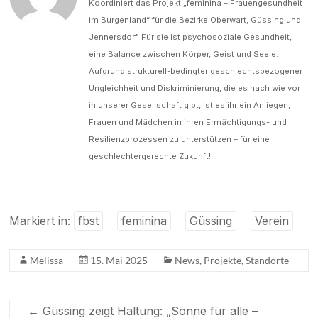
Koordiniert das Projekt „feminina – Frauengesundheit
im Burgenland“ für die Bezirke Oberwart, Güssing und
Jennersdorf. Für sie ist psychosoziale Gesundheit,
eine Balance zwischen Körper, Geist und Seele.
Aufgrund strukturell-bedingter geschlechtsbezogener
Ungleichheit und Diskriminierung, die es nach wie vor
in unserer Gesellschaft gibt, ist es ihr ein Anliegen,
Frauen und Mädchen in ihren Ermächtigungs- und
Resilienzprozessen zu unterstützen – für eine
geschlechtergerechte Zukunft!
Markiert in:
fbst
feminina
Güssing
Verein
Melissa
15. Mai 2025
News
,
Projekte
,
Standorte
←
Güssing zeigt Haltung: „Sonne für alle –