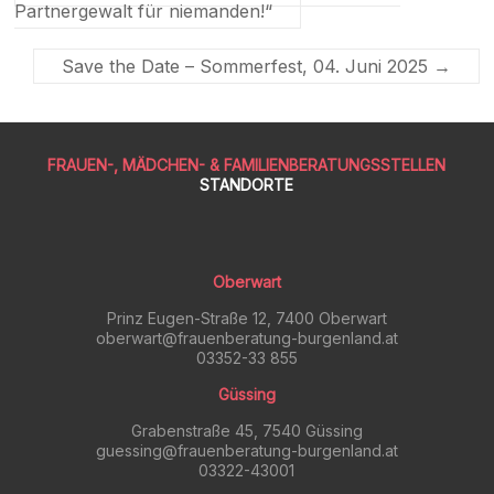
Partnergewalt für niemanden!“
Save the Date – Sommerfest, 04. Juni 2025
→
FRAUEN-, MÄDCHEN- & FAMILIENBERATUNGSSTELLEN
STANDORTE
Oberwart
Prinz Eugen-Straße 12, 7400 Oberwart
oberwart@frauenberatung-burgenland.at
03352-33 855
Güssing
Grabenstraße 45, 7540 Güssing
guessing@frauenberatung-burgenland.at
03322-43001